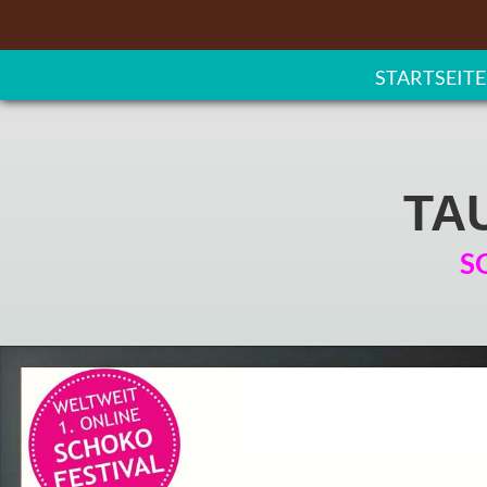
STARTSEITE
TA
S