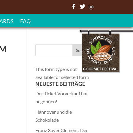
ARDS
FAQ
SM
This form type is not
available for selected form
NEUESTE BEITRÄGE
Der Ticket Vorverkauf hat
begonnen!
Hannover und die
Schokolade
Franz Xaver Clement: Der